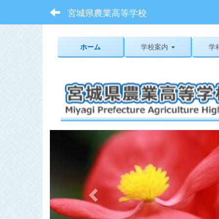
宮城県農業高等学校
ホーム
学校案内
学
p
r
e
v
i
o
u