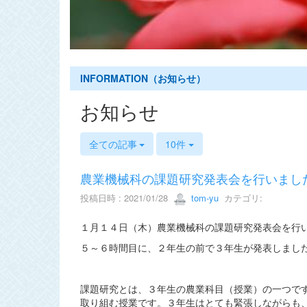
s
INFORMATION（お知らせ）
お知らせ
全ての記事
10件
農業機械科の課題研究発表会を行いまし
投稿日時 : 2021/01/28
tom-yu
カテゴリ:
１月１４日（木）農業機械科の課題研究発表会を行
５～６時間目に、２年生の前で３年生が発表しまし
課題研究とは、３年生の農業科目（授業）の一つで
取り組む授業です。３年生はとても緊張しながらも