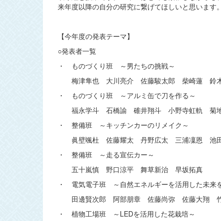
来年度以降の自分の研究に繋げてほしいと思います
【今年度の発表テーマ】
○発表者一覧
・ ものづくり班 ～男たちの挑戦～
梅津隼也 大川亮介 佐藤駿太郎 柴崎蓮 鈴木
・ ものづくり班 ～アルミ缶で刀を作る～
福永学斗 石橋諭 碓井翔斗 小野寺虹軌 菊地
・ 整備班 ～キッチンカーのリメイク～
眞壁颯杜 佐藤耀太 丹野広太 三浦凜恩 池
・ 整備班 ～走る宣伝カー～
五十嵐慎 野口涼平 舞草新治 早坂拓真
・ 電気電子班 ～自然エネルギーを活用した未来
田邊賢次郎 阿部朋章 佐藤尚弥 佐藤大翔 
・ 植物工場班 ～LEDを活用した花栽培～