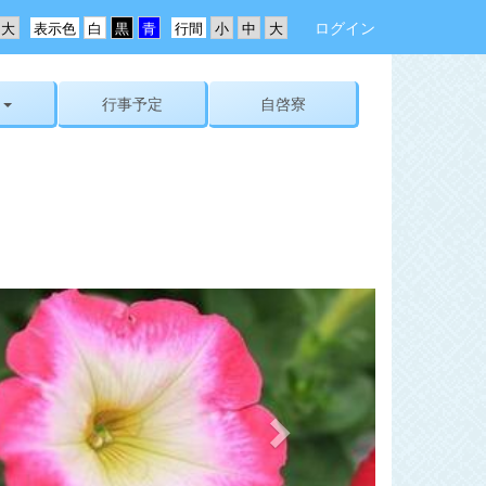
ログイン
表示色
行間
行事予定
自啓寮
n
e
x
t