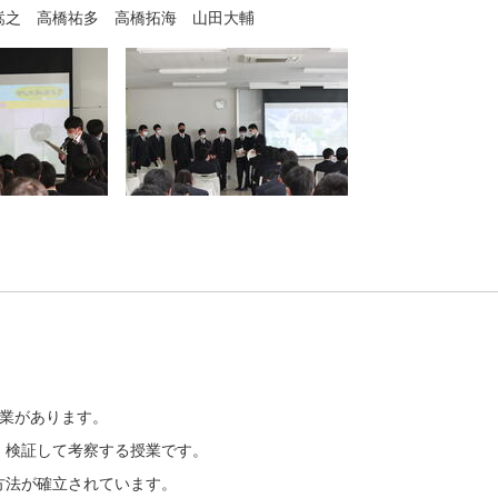
之 高橋祐多 高橋拓海 山田大輔
授業があります。
、検証して考察する授業です。
方法が確立されています。