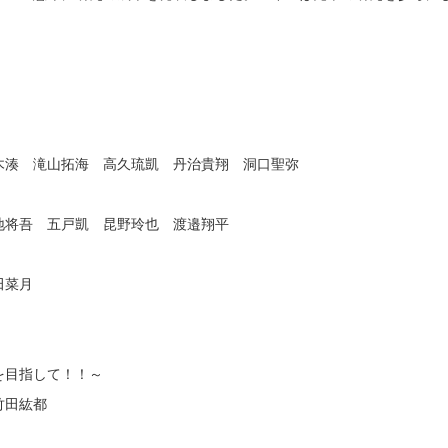
。
湊 滝山拓海 高久琉凱 丹治貴翔 洞口聖弥
将吾 五戸凱 昆野玲也 渡邉翔平
田菜月
を目指して！！～
竹田紘都