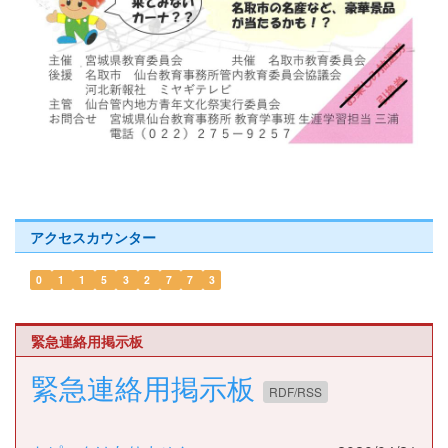
アクセスカウンター
0
1
1
5
3
2
7
7
3
緊急連絡用掲示板
緊急連絡用掲示板
RDF/RSS