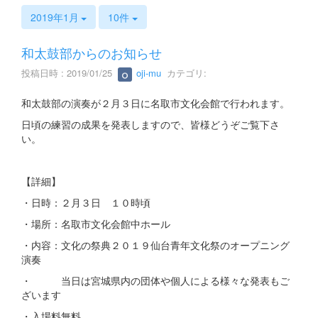
s
2019年1月
10件
和太鼓部からのお知らせ
投稿日時 : 2019/01/25
oji-mu
カテゴリ:
和太鼓部の演奏が２月３日に名取市文化会館で行われます。
日頃の練習の成果を発表しますので、皆様どうぞご覧下さ
い。
【詳細】
・日時：２月３日 １０時頃
・場所：名取市文化会館中ホール
・内容：文化の祭典２０１９仙台青年文化祭のオープニング
演奏
・ 当日は宮城県内の団体や個人による様々な発表もご
ざいます
・入場料無料