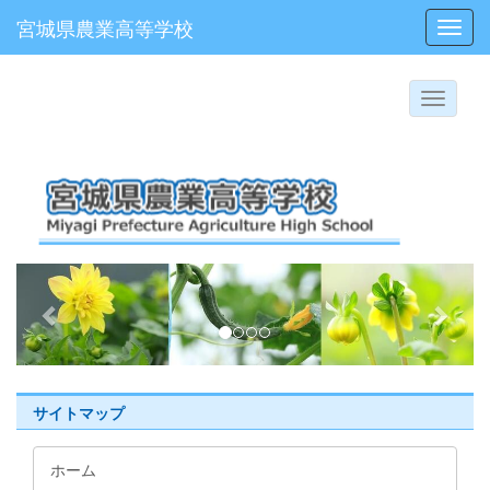
宮城県農業高等学校
Toggl
p
n
r
e
e
x
v
t
i
サイトマップ
o
u
ホーム