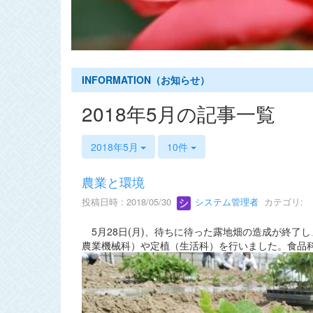
s
INFORMATION（お知らせ）
2018年5月の記事一覧
2018年5月
10件
農業と環境
投稿日時 : 2018/05/30
システム管理者
カテゴリ:
5月28日(月)、待ちに待った露地畑の造成が終了
農業機械科）や定植（生活科）を行いました。食品