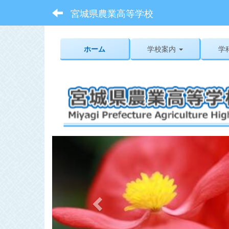
宮城県農業高等学校
ホーム
学校案内
学
p
r
e
v
i
o
u