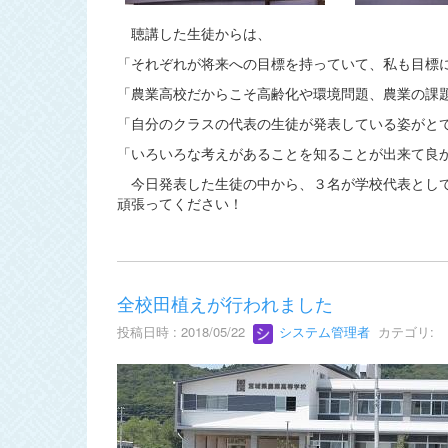
聴講した生徒からは、
「それぞれが将来への目標を持っていて、私も目標
「農業高校だからこそ高齢化や環境問題、農業の課
「自分のクラスの代表の生徒が発表している姿がと
「いろいろな考えがあることを知ることが出来て良
今日発表した生徒の中から、３名が学校代表として
頑張ってください！
全校田植えが行われました
投稿日時 : 2018/05/22
システム管理者
カテゴリ: