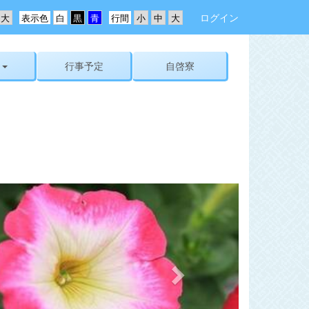
ログイン
表示色
行間
行事予定
自啓寮
n
e
x
t