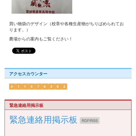
買い物袋のデザイン（校章や各種生産物がちりばめられてお
ります。）
農場からの案内もご覧ください！
アクセスカウンター
0
1
1
5
7
6
3
8
2
緊急連絡用掲示板
緊急連絡用掲示板
RDF/RSS