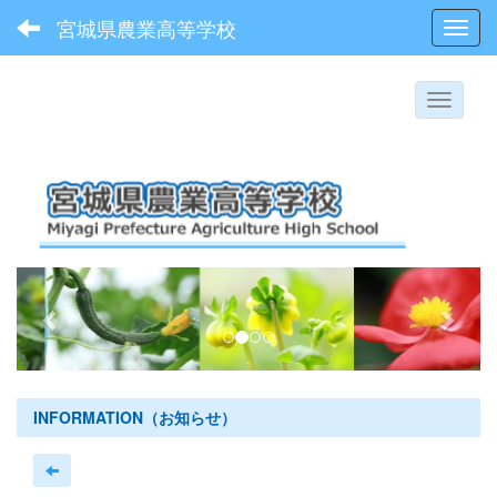
宮城県農業高等学校
Toggl
p
n
r
e
e
x
v
t
i
INFORMATION（お知らせ）
o
u