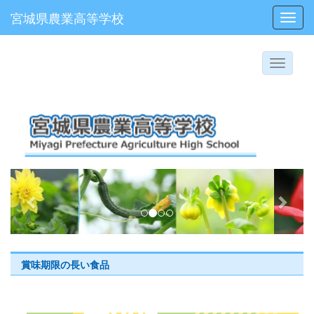
宮城県農業高等学校
Toggl
p
n
r
e
e
x
v
t
i
賞味期限の長い食品
o
u