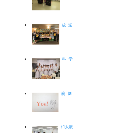
放 送
科 学
演 劇
和太鼓