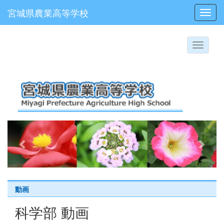
宮城県農業高等学校
Toggl
p
n
r
e
e
x
v
t
i
動画
o
科学部 動画
u