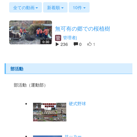
s
全ての動画
新着順
10件
無可有の郷での桜植樹
管理者j
0:30
236
0
1
部活動
部活動（運動部）
硬式野球
サッカー