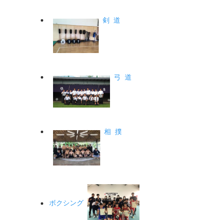
剣 道
弓 道
相 撲
ボクシング