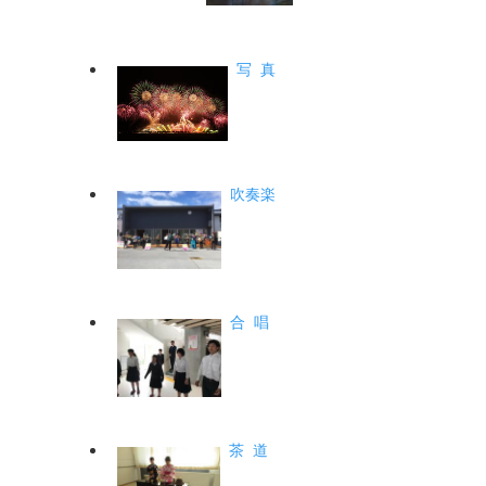
写 真
吹奏楽
合 唱
茶 道