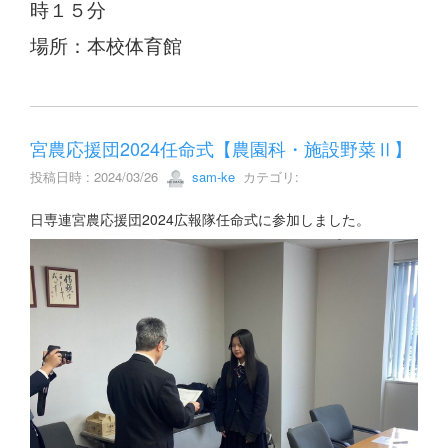
時１５分
場所：本校体育館
宮農応援団2024任命式【農園科・施設野菜Ⅱ】
投稿日時 : 2024/03/26
sam-ke
カテゴリ:
日専連宮農応援団2024広報隊任命式に参加しました。