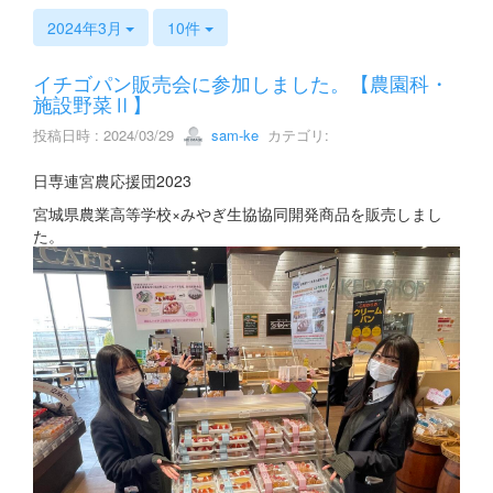
s
2024年3月
10件
イチゴパン販売会に参加しました。【農園科・
施設野菜Ⅱ】
投稿日時 : 2024/03/29
sam-ke
カテゴリ:
日専連宮農応援団2023
宮城県農業高等学校×みやぎ生協協同開発商品を販売しまし
た。