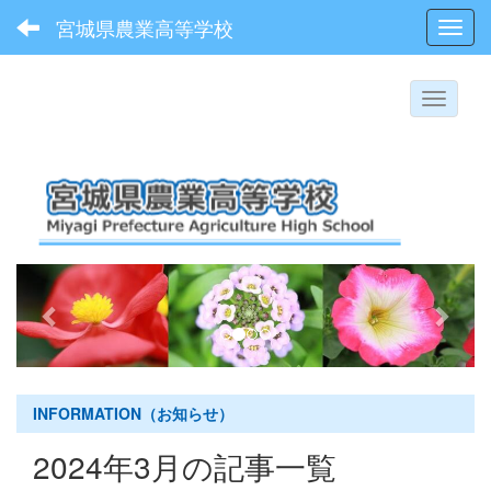
宮城県農業高等学校
Toggl
p
n
r
e
e
x
v
t
i
INFORMATION（お知らせ）
o
2024年3月の記事一覧
u