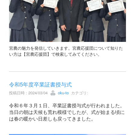
宮農の魅力を発信していきます。宮農応援団について知りた
い方は【宮農応援団】で検索してみてください。
令和5年度卒業証書授与式
投稿日時 : 2024/03/04
oku-to
カテゴリ:
令和６年３月１日、卒業証書授与式が行われました。
当日の朝は天候も荒れ模様でしたが、式が始まる頃に
は春の暖かい日差しも戻ってきました。