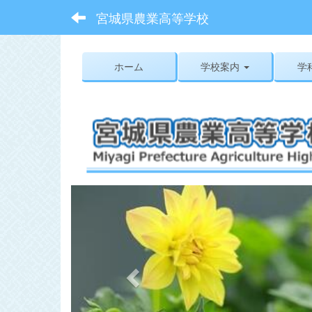
宮城県農業高等学校
ホーム
学校案内
学
p
r
e
v
i
o
u