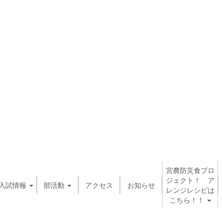
宮農防災食プロ
ジェクト！ ア
入試情報
部活動
アクセス
お知らせ
レンジレシピは
こちら！！