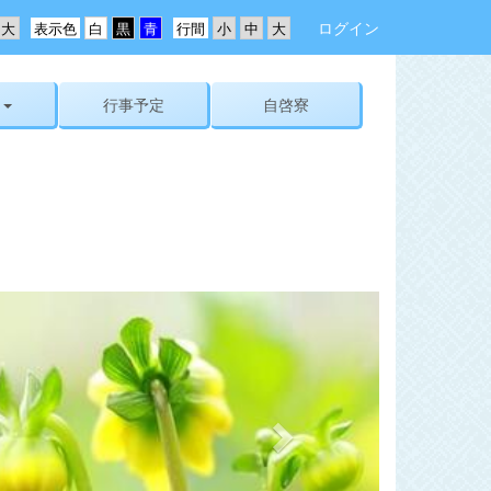
ログイン
表示色
行間
行事予定
自啓寮
n
e
x
t