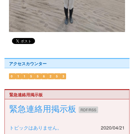
アクセスカウンター
0
1
1
5
5
6
2
5
3
緊急連絡用掲示板
緊急連絡用掲示板
RDF/RSS
トピックはありません。
2020/04/21