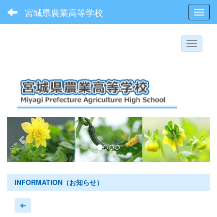
宮城県農業高等学校
Toggl
p
n
r
e
e
x
v
t
i
INFORMATION（お知らせ）
o
u