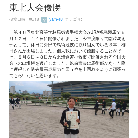
s
東北大会優勝
投稿日時 : 06/18
yam-48
カテゴリ:
第４６回東北高等学校馬術選手権大会がJRA福島競馬で６
月１２日～１４日に開催されました。今年度限りで臨時馬術
部として、休日に外部で馬術競技に取り組んでいる３年、櫻
田さんが出場しました。個人戦において優勝することがで
き、８月６日～８日から北海道苫小牧市で開催される全国大
会への出場権を獲得しました。以前宮農に馬術部があった際
に獲得した過去最高成績の全国５位を上回れるように頑張っ
てもらいたいと思います。