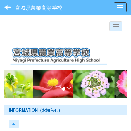
宮城県農業高等学校
Toggl
p
n
r
e
e
x
v
t
i
INFORMATION（お知らせ）
o
u