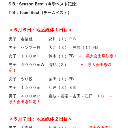
S B：Season Best（今季ベスト記録）
T B：Team Best（チームベスト）
＜５月６日：地区総体１日目＞
男子 走幅跳 及川（１）ＰＢ
男子 ハンマー投 大西（３） 笠原（１）PB
女子 １１０ｍH 鈴木（１）PB
＝ 県大会出場決定！
男子 ５０００ｍW 清野（３）
＝ 県大会出場決
定！
女子 やり投 柴田（１）PB
男子 １５００ｍ 江戸（３）ＳＢ
男子 ４００ｍＲ 壹岐－菱沼－吉田－江戸 ＴＢ
＝
県大会出場決定！
＜５月７日：地区総体２日目＞
男子 走高跳 佐藤（１）ＳＢ
＝ 県大会出場決