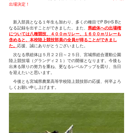
出場決定！
新入部員となる１年生も加わり、多くの種目でP BやS Bと
なる記録を出すことができました。また、
県総体への出場権
については八種競技、４００ｍリレー、１６００ｍリレーも
含めると、本校陸上競技部員の全員が得ることができまし
た。
応援、誠にありがとうございました。
次なる県総体は５月２２日～２５日、宮城県総合運動公園
陸上競技場（グランディ２１）での開催となります。今後も
出来る限りの努力を重ね、更なるレベルアップを図り、当日
を迎えたいと思います。
今後とも宮城県農業高等学校陸上競技部の応援、何卒よろ
しくお願い申し上げます。