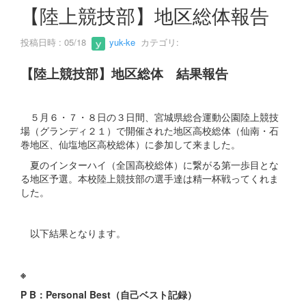
s
【陸上競技部】地区総体報告
投稿日時 : 05/18
yuk-ke
カテゴリ:
【陸上競技部】地区総体 結果報告
５月６・７・８日の３日間、宮城県総合運動公園陸上競技
場（グランディ２１）で開催された地区高校総体（仙南・石
巻地区、仙塩地区高校総体）に参加して来ました。
夏のインターハイ（全国高校総体）に繋がる第一歩目とな
る地区予選。本校陸上競技部の選手達は精一杯戦ってくれま
した。
以下結果となります。
※
P B：Personal Best（自己ベスト記録）