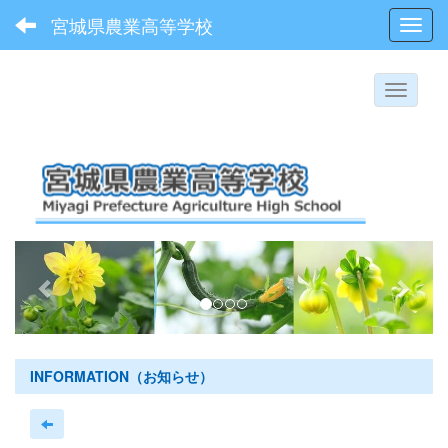
宮城県農業高等学校
Toggl
p
n
r
e
e
x
v
t
i
INFORMATION（お知らせ）
o
u