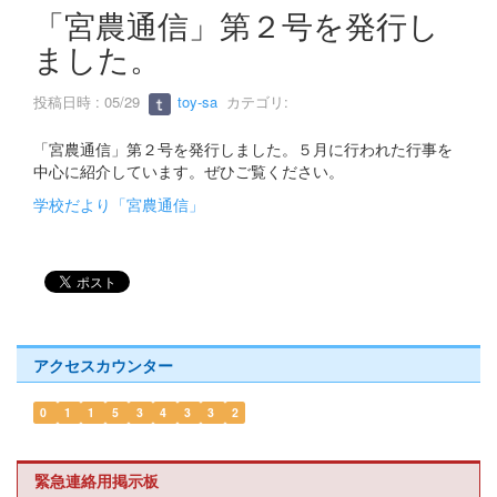
s
「宮農通信」第２号を発行し
ました。
投稿日時 : 05/29
toy-sa
カテゴリ:
「宮農通信」第２号を発行しました。５月に行われた行事を
中心に紹介しています。ぜひご覧ください。
学校だより「宮農通信」
アクセスカウンター
0
1
1
5
3
4
3
3
2
緊急連絡用掲示板