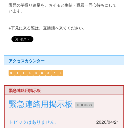
園児の芋掘り遠足を、おイモと生徒・職員一同心待ちにして
います。
※下見に来る際は、直接畑へ来てください。
アクセスカウンター
0
1
1
5
4
8
3
7
5
緊急連絡用掲示板
緊急連絡用掲示板
RDF/RSS
トピックはありません。
2020/04/21