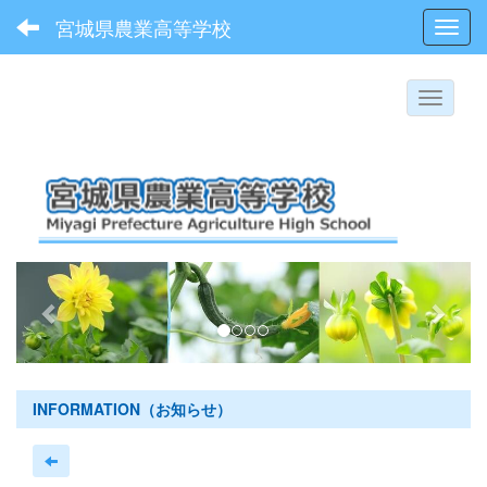
宮城県農業高等学校
Toggl
p
n
r
e
e
x
v
t
i
INFORMATION（お知らせ）
o
u