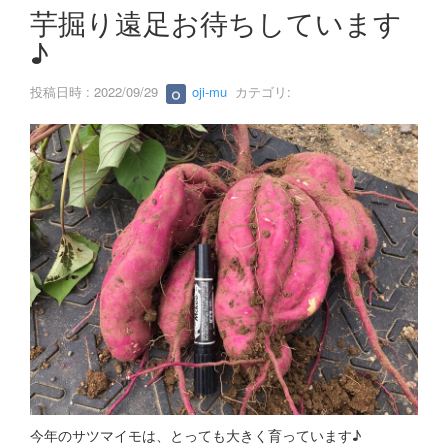
s
芋掘り遠足お待ちしています
♪
投稿日時 : 2022/09/29
oji-mu
カテゴリ:
今年のサツマイモは、とっても大きく育っています♪