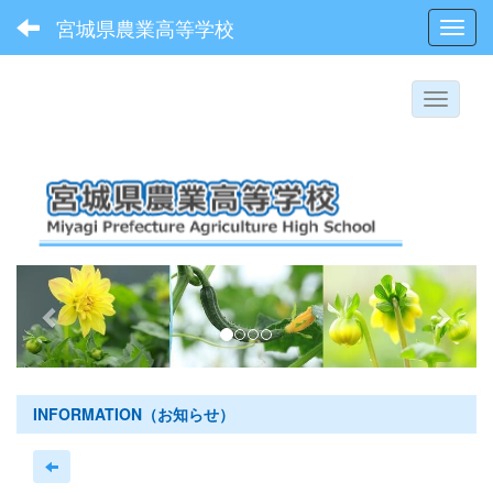
宮城県農業高等学校
Toggl
p
n
r
e
e
x
v
t
i
INFORMATION（お知らせ）
o
u