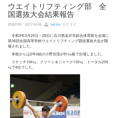
s
ウエイトリフティング部 全
国選抜大会結果報告
投稿日時 : 2021/04/06
sat-ka
カテゴリ:
令和3年3月25日～28日に石川県金沢市総合体育館を会場に
第36回全国高等学校ウエイトリフティング競技選抜大会が開
催されました。
本校からは2年4組の小野光琉が81㎏級で出場しました。
スナッチ106㎏、クリーン＆ジャーク133㎏、トータル239
㎏で4位でした。