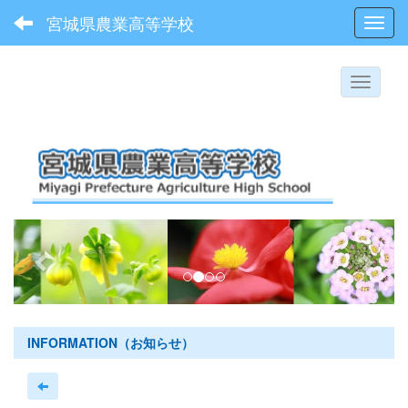
宮城県農業高等学校
Toggl
p
n
r
e
e
x
v
t
i
INFORMATION（お知らせ）
o
u