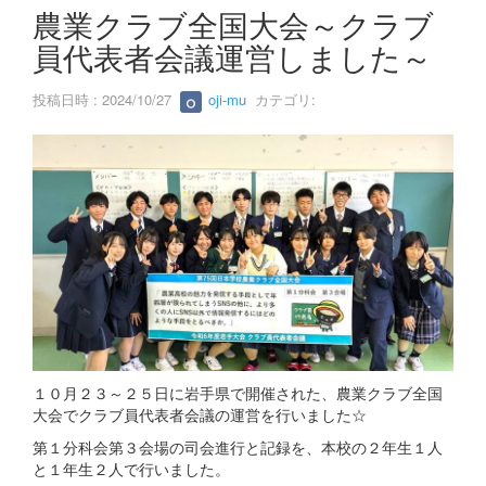
s
農業クラブ全国大会～クラブ
員代表者会議運営しました～
投稿日時 : 2024/10/27
oji-mu
カテゴリ:
１０月２３～２５日に岩手県で開催された、農業クラブ全国
大会でクラブ員代表者会議の運営を行いました☆
第１分科会第３会場の司会進行と記録を、本校の２年生１人
と１年生２人で行いました。