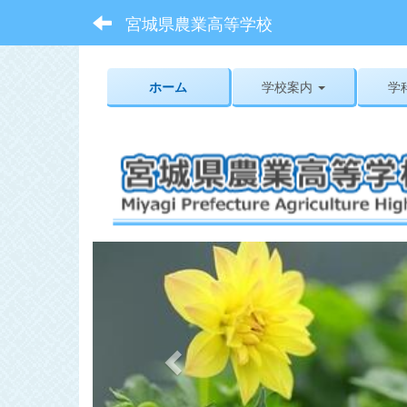
宮城県農業高等学校
ホーム
学校案内
学
p
r
e
v
i
o
u