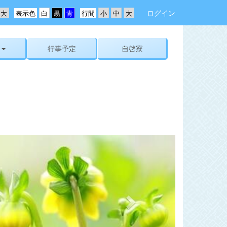
ログイン
表示色
行間
行事予定
自啓寮
n
e
x
t