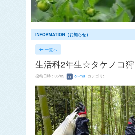
s
INFORMATION（お知らせ）
一覧へ
生活科2年生☆タケノコ狩
投稿日時 : 05/05
oji-mu
カテゴリ: