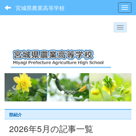
宮城県農業高等学校
Toggl
p
n
r
e
e
x
v
t
i
部紹介
o
2026年5月の記事一覧
u