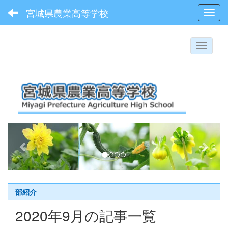
宮城県農業高等学校
Toggl
p
n
r
e
e
x
v
t
i
部紹介
o
2020年9月の記事一覧
u