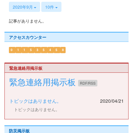
s
2020年9月
10件
記事がありません。
アクセスカウンター
0
1
1
5
3
5
4
5
8
緊急連絡用掲示板
緊急連絡用掲示板
RDF/RSS
トピックはありません。
2020/04/21
トピックはありません。
防災掲示板