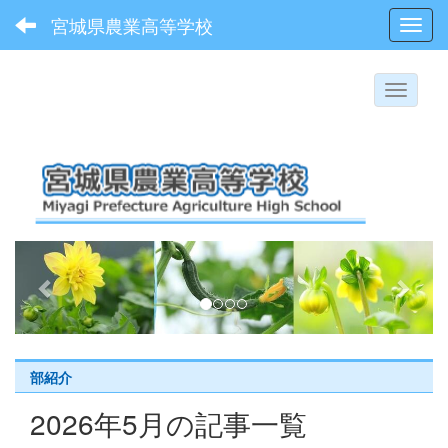
宮城県農業高等学校
Toggl
p
n
r
e
e
x
v
t
i
部紹介
o
2026年5月の記事一覧
u