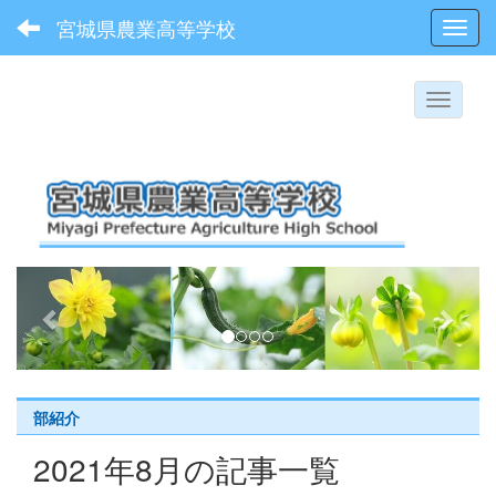
宮城県農業高等学校
Toggl
p
n
r
e
e
x
v
t
i
部紹介
o
2021年8月の記事一覧
u