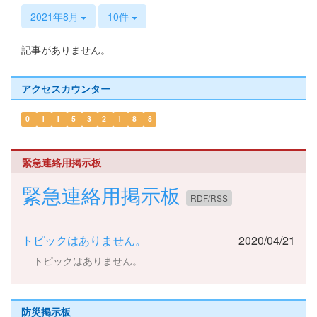
s
2021年8月
10件
記事がありません。
アクセスカウンター
0
1
1
5
3
2
1
8
8
緊急連絡用掲示板
緊急連絡用掲示板
RDF/RSS
トピックはありません。
2020/04/21
トピックはありません。
防災掲示板