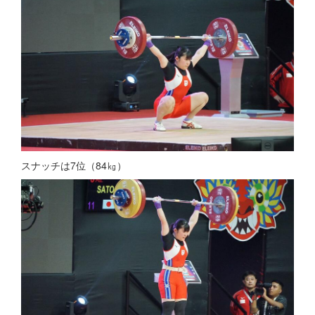
スナッチは7位（84㎏）