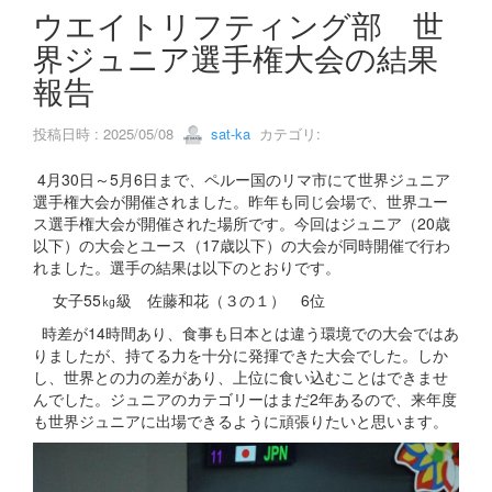
s
ウエイトリフティング部 世
界ジュニア選手権大会の結果
報告
投稿日時 : 2025/05/08
sat-ka
カテゴリ:
4月30日～5月6日まで、ペルー国のリマ市にて世界ジュニア
選手権大会が開催されました。昨年も同じ会場で、世界ユー
ス選手権大会が開催された場所です。今回はジュニア（20歳
以下）の大会とユース（17歳以下）の大会が同時開催で行わ
れました。選手の結果は以下のとおりです。
女子55㎏級 佐藤和花（３の１） 6位
時差が14時間あり、食事も日本とは違う環境での大会ではあ
りましたが、持てる力を十分に発揮できた大会でした。しか
し、世界との力の差があり、上位に食い込むことはできませ
んでした。ジュニアのカテゴリーはまだ2年あるので、来年度
も世界ジュニアに出場できるように頑張りたいと思います。