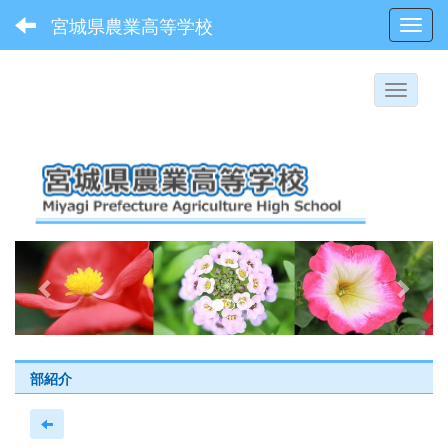
宮城県農業高等学校
Toggl
p
n
r
e
e
x
v
t
i
部紹介
o
u