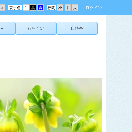
ログイン
表示色
行間
行事予定
自啓寮
n
e
x
t