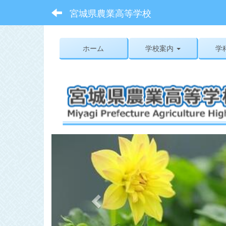
宮城県農業高等学校
ホーム
学校案内
学
p
r
e
v
i
o
u