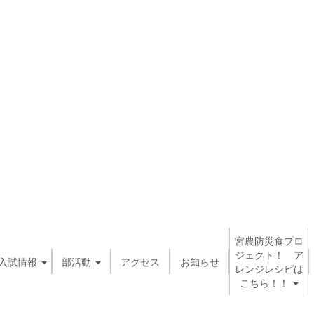
宮農防災食プロ
ジェクト！ ア
入試情報
部活動
アクセス
お知らせ
レンジレシピは
こちら！！