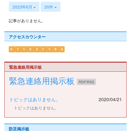
s
2023年6月
20件
記事がありません。
アクセスカウンター
0
1
1
5
3
1
1
8
6
緊急連絡用掲示板
緊急連絡用掲示板
RDF/RSS
トピックはありません。
2020/04/21
トピックはありません。
防災掲示板