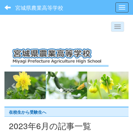
宮城県農業高等学校
Toggl
p
n
r
e
e
x
v
t
i
在校生から受験生へ
o
2023年6月の記事一覧
u