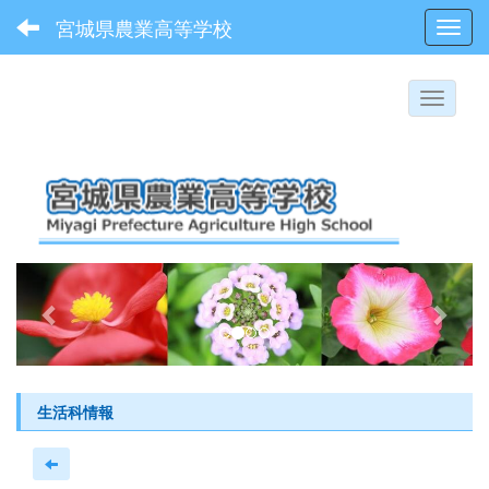
宮城県農業高等学校
Toggl
p
n
r
e
e
x
v
t
i
生活科情報
o
u