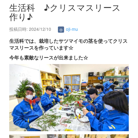
s
生活科 ♪クリスマスリース
作り♪
投稿日時: 2024/12/10
oji-mu
生活科では、栽培したサツマイモの茎を使ってクリス
マスリースを作っています☆
今年も素敵なリースが出来ました☆