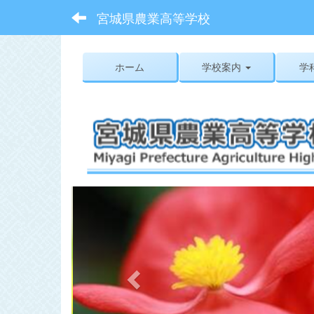
宮城県農業高等学校
ホーム
学校案内
学
p
r
e
v
i
o
u