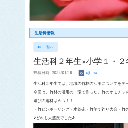
s
生活科情報
一覧へ
生活科２年生×小学１・２
投稿日時: 2024/01/19
oji-mu
生活科２年生では、地域の竹林の活用についてをテ
今回は、竹材の活用の一環で作った、竹のオモチャ
遊びの題材は６つ！！
・竹ピンボーリング・水鉄砲・竹竿で釣り大会・竹
♪どれも大盛況でした♪