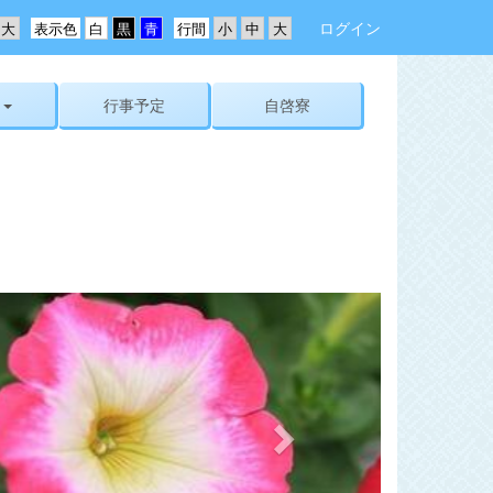
ログイン
表示色
行間
行事予定
自啓寮
n
e
x
t