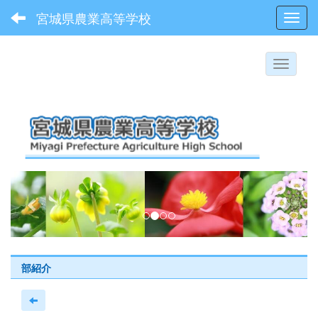
宮城県農業高等学校
Toggl
p
n
r
e
e
x
v
t
i
部紹介
o
u