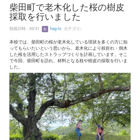
s
柴田町で老木化した桜の樹皮
採取を行いました
投稿日時 : 05/31
hag-to
カテゴリ:
本校では、柴田町の桜が老木化している現状を多くの方に知
ってもらいたいという思いから、老木化により枝折れ・倒木
した桜を活用したストラップづくりを計画しています。そこ
で今回、柴田町を訪れ、材料となる枝や樹皮の採取を行いま
した。