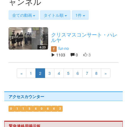
ャンネル
s
全ての動画
タイトル順
1件
クリスマスコンサート・ハレ
ルヤ
4:23
fur-no
1103
0
3
«
1
2
3
4
5
6
7
8
»
アクセスカウンター
0
1
1
5
4
0
6
4
2
緊急連絡用掲示板