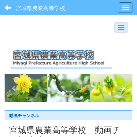
宮城県農業高等学校
Toggl
p
n
r
e
e
x
v
t
i
動画チャンネル
o
宮城県農業高等学校 動画チ
u