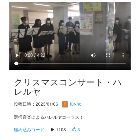
s
クリスマスコンサート・ハ
レルヤ
投稿日時：2023/01/06
fur-no
選択音楽によるハレルヤコーラス！
埋め込みコード
1103
3