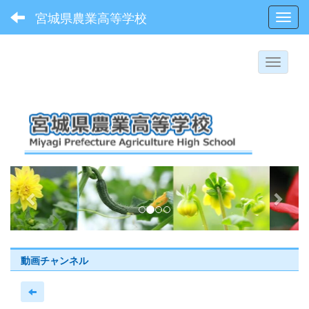
宮城県農業高等学校
Toggl
p
n
r
e
e
x
v
t
i
動画チャンネル
o
u