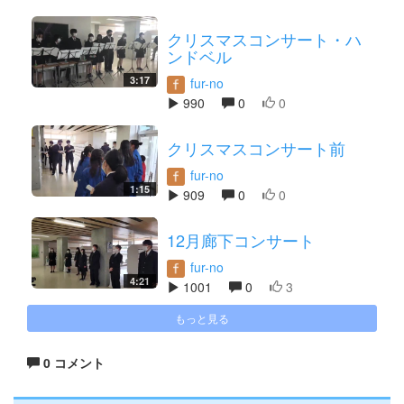
クリスマスコンサート・ハ
ンドベル
3:17
fur-no
990
0
0
クリスマスコンサート前
fur-no
1:15
909
0
0
12月廊下コンサート
fur-no
4:21
1001
0
3
もっと見る
0 コメント