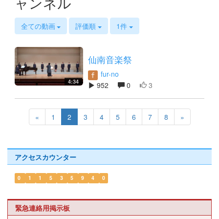
ャンネル
s
全ての動画
評価順
1件
仙南音楽祭
fur-no
4:34
952
0
3
«
1
2
3
4
5
6
7
8
»
アクセスカウンター
0
1
1
5
3
5
9
4
0
緊急連絡用掲示板