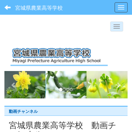
宮城県農業高等学校
Toggl
p
n
r
e
e
x
v
t
i
動画チャンネル
o
宮城県農業高等学校 動画チ
u