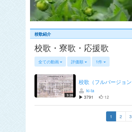
s
校歌紹介
校歌・寮歌・応援歌
全ての動画
評価順
1件
校歌（フルバージョン
ki-ta
3:28
3791
12
1
2
3