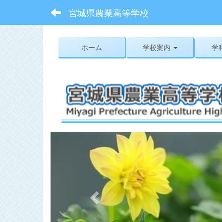
宮城県農業高等学校
ホーム
学校案内
学
p
r
e
v
i
o
u