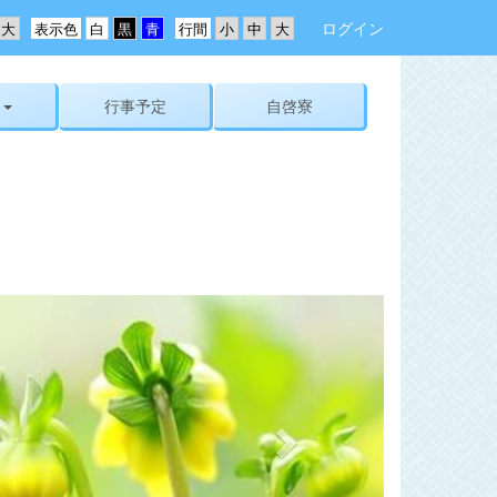
ログイン
表示色
行間
行事予定
自啓寮
n
e
x
t