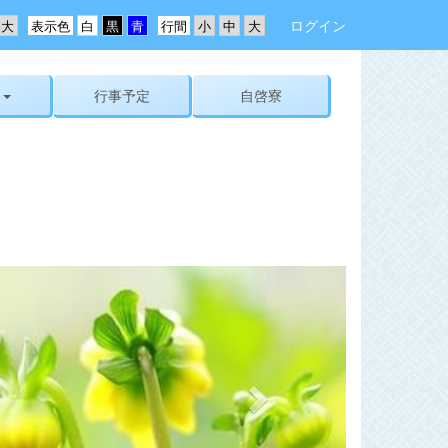
ログイン
表示色
行間
行事予定
自啓寮
n
e
x
t