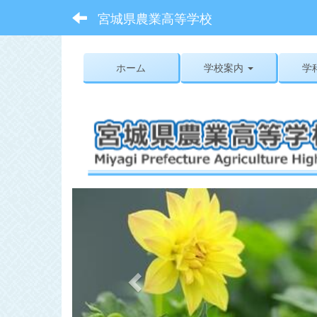
宮城県農業高等学校
ホーム
学校案内
学
p
r
e
v
i
o
u