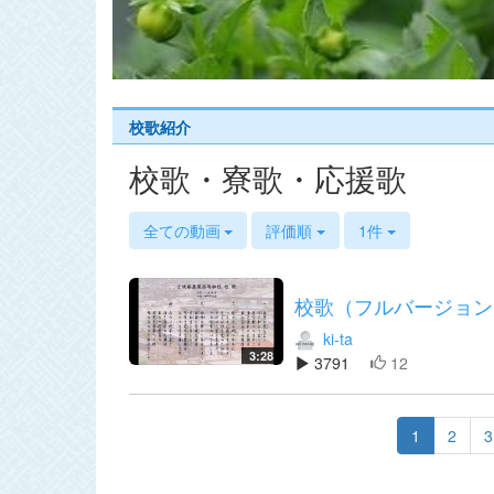
s
校歌紹介
校歌・寮歌・応援歌
全ての動画
評価順
1件
校歌（フルバージョン
ki-ta
3:28
3791
12
1
2
3