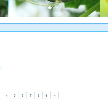
）
4
5
6
7
8
9
»