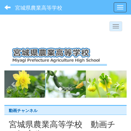
宮城県農業高等学校
Toggl
p
n
r
e
e
x
v
t
i
動画チャンネル
o
宮城県農業高等学校 動画チ
u