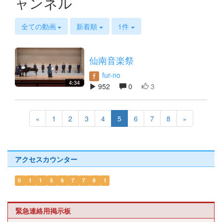
ャンネル
s
全ての動画
新着順
1件
仙南音楽祭
fur-no
4:34
952
0
3
«
1
2
3
4
5
6
7
8
»
アクセスカウンター
0
1
1
5
6
7
7
8
1
緊急連絡用掲示板