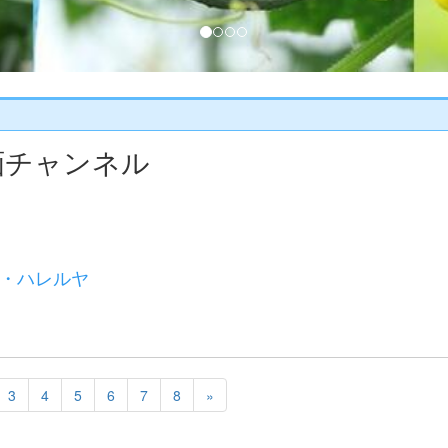
画チャンネル
・ハレルヤ
3
4
5
6
7
8
»