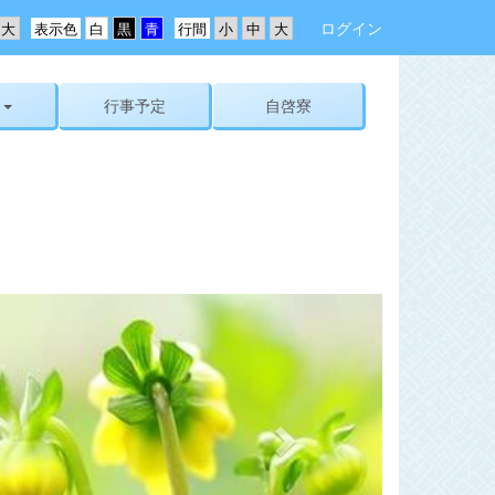
ログイン
表示色
行間
行事予定
自啓寮
n
e
x
t