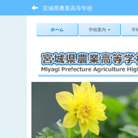
宮城県農業高等学校
ホーム
学校案内
学
p
r
e
v
i
o
u