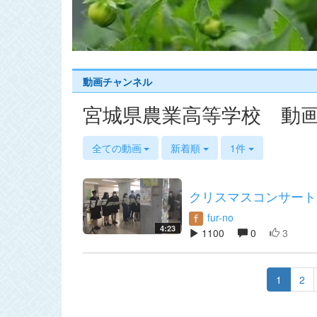
s
動画チャンネル
宮城県農業高等学校 動
全ての動画
新着順
1件
クリスマスコンサート
fur-no
4:23
1100
0
3
1
2