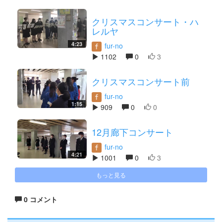
クリスマスコンサート・ハ
レルヤ
4:23
fur-no
1102
0
3
クリスマスコンサート前
fur-no
1:15
909
0
0
12月廊下コンサート
fur-no
4:21
1001
0
3
もっと見る
0 コメント