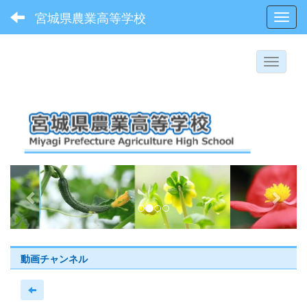
宮城県農業高等学校
Toggl
p
n
r
e
e
x
v
t
i
動画チャンネル
o
u