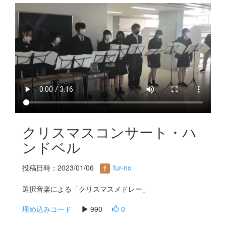
s
クリスマスコンサート・ハ
ンドベル
投稿日時：2023/01/06
fur-no
選択音楽による「クリスマスメドレー」
埋め込みコード
990
0