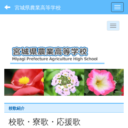
宮城県農業高等学校
Toggl
p
n
r
e
e
x
v
t
i
校歌紹介
o
校歌・寮歌・応援歌
u