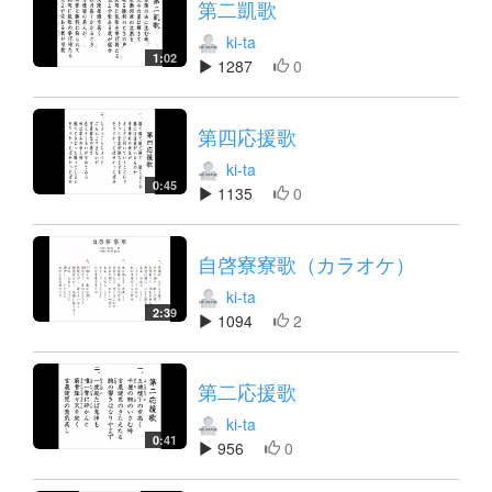
第二凱歌
ki-ta
1:02
1287
0
第四応援歌
ki-ta
0:45
1135
0
自啓寮寮歌（カラオケ）
ki-ta
2:39
1094
2
第二応援歌
ki-ta
0:41
956
0