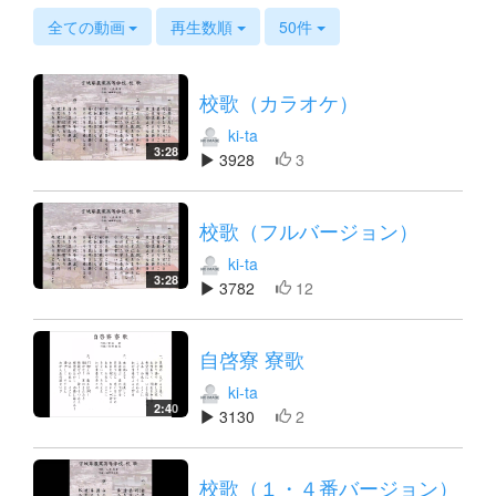
s
全ての動画
再生数順
50件
校歌（カラオケ）
ki-ta
3:28
3928
3
校歌（フルバージョン）
ki-ta
3:28
3782
12
自啓寮 寮歌
ki-ta
2:40
3130
2
校歌（１・４番バージョン）